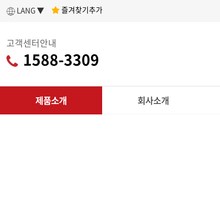
즐겨찾기추가
LANG ▼
고객센터안내
1588-3309
제품소개
회사소개
인사말
제
아세아텍 소개
전
어떤 제품을 구매할지 고민이라면?
나에게 딱 맞는
회사연혁
리
제품 찾기
조직도
CU
인증현황
다목적
제품찾기 시작