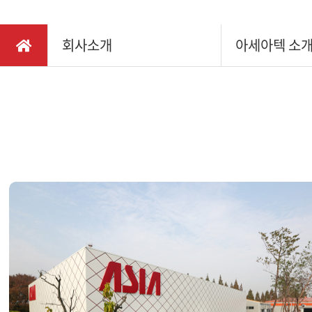
채용정보
다목적
찾아오시는길
회사소개
아세아텍 소
소형관
IR정보
동력제
동력배
텃밭관