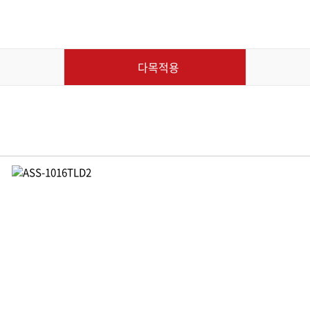
 소형 관리기
다목적용
리기
동력운반차
다목적용
초기
토기
리기/미니관리기