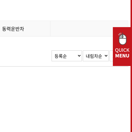
프리미엄 시리즈
집초기
결속기
동력운반차
랩 피복기
반전집초기
파종기