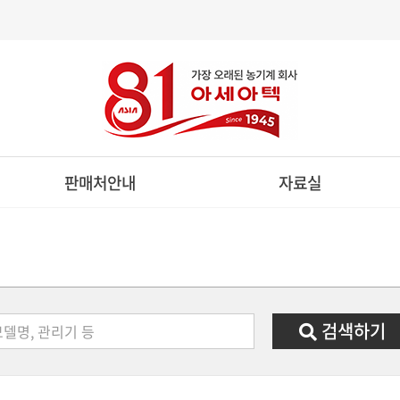
판매처안내
자료실
제품구입문의
카달로그자료실
전국판매처현황
부품자료실
리스절차안내
일반자료실
검색하기
관리기
승용관리기
스피드스프레
ULTIVATOR
RIDE ON CULTIVATOR
SPEED SPRAYE
관리기
디젤승용관리기
방제전용