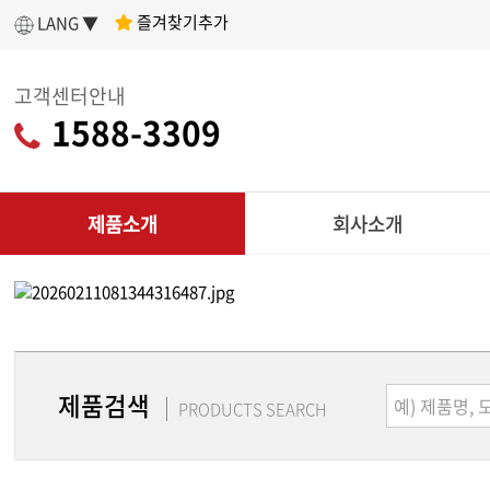
즐겨찾기추가
LANG ▼
고객센터안내
1588-3309
제품소개
회사소개
인사말
아세아텍 소개
어떤 제품을 구매할지 고민이라면?
나에게 딱 맞는
회사연혁
제품 찾기
제품검색
조직도
PRODUCTS SEARCH
C
인증현황
제품찾기 시작
다목적