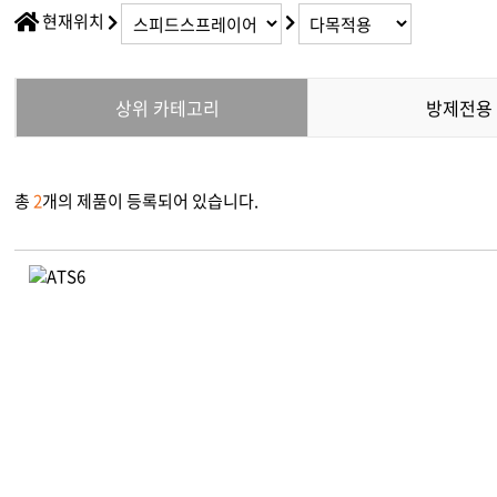
채용정보
현재위치
다목적
찾아오시는길
소형관
IR정보
상위 카테고리
방제전용
동력제
동력배
총
2
개의 제품이 등록되어 있습니다.
텃밭관