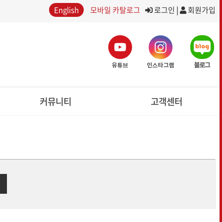
English
모바일 카탈로그
로그인
|
회원가입
커뮤니티
고객센터
SNS미디어
공지사항
포토갤러리
이용약관
보도자료
개인정보처리방침
온라인 문의
이어
트랙터
축산작업기
R
TRACTOR
FORAGE HAVESTING MACHINERY
글로벌 시리즈
디스크모우어