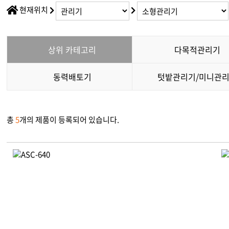
채용정보
현재위치
다목적
찾아오시는길
소형관
IR정보
상위 카테고리
다목적관리기
동력제
동력배
동력배토기
텃밭관리기/미니관
텃밭관
총
5
개의 제품이 등록되어 있습니다.