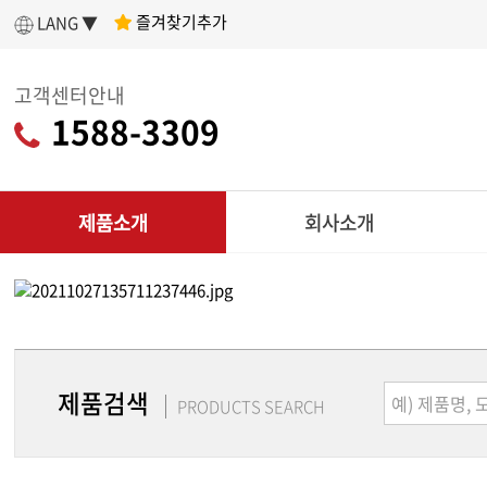
즐겨찾기추가
LANG ▼
고객센터안내
1588-3309
제품소개
회사소개
인사말
제
아세아텍 소개
전
어떤 제품을 구매할지 고민이라면?
나에게 딱 맞는
회사연혁
리
제품 찾기
제품검색
조직도
PRODUCTS SEARCH
CU
인증현황
다목적
제품찾기 시작