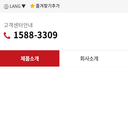
즐겨찾기추가
LANG ▼
고객센터안내
1588-3309
제품소개
회사소개
인사말
제
아세아텍 소개
전
어떤 제품을 구매할지 고민이라면?
나에게 딱 맞는
회사연혁
리
제품 찾기
조직도
CU
인증현황
다목적
제품찾기 시작