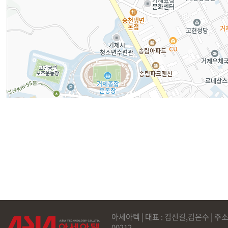
아세아텍 | 대표 : 김신길,김은수 | 주소
00212