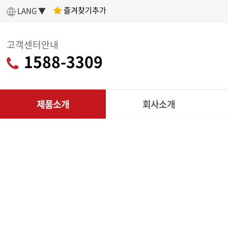
즐겨찾기추가
LANG ▼
고객센터안내
1588-3309
제품소개
회사소개
인사말
제
아세아텍 소개
전
어떤 제품을 구매할지 고민이라면?
나에게 딱 맞는
회사연혁
리
제품 찾기
조직도
CU
인증현황
다목적
제품찾기 시작