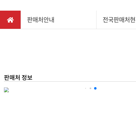
채용정보
다목적
찾아오시는길
판매처안내
전국판매처현
소형관
IR정보
동력제
동력배
텃밭관
판매처 정보