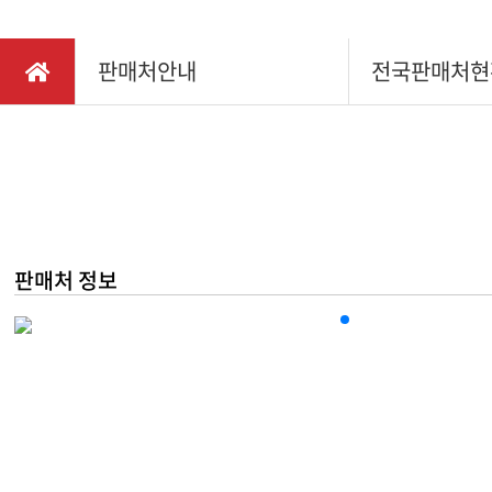
채용정보
다목적
찾아오시는길
판매처안내
전국판매처현
소형관
IR정보
동력제
동력배
텃밭관
판매처 정보