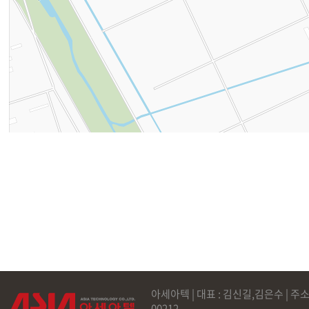
아세아텍 | 대표 : 김신길,김은수 | 주소
00212