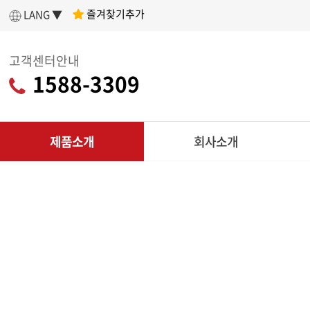
즐겨찾기추가
LANG ▼
고객센터안내
1588-3309
제품소개
회사소개
인사말
제
아세아텍 소개
전
어떤 제품을 구매할지 고민이라면?
나에게 딱 맞는
회사연혁
리
제품 찾기
조직도
CU
인증현황
다목적
제품찾기 시작