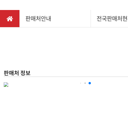
채용정보
다목적
찾아오시는길
판매처안내
전국판매처현
소형관
IR정보
동력제
동력배
텃밭관
판매처 정보