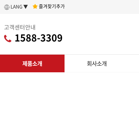
즐겨찾기추가
LANG ▼
고객센터안내
1588-3309
제품소개
회사소개
인사말
제
아세아텍 소개
전
어떤 제품을 구매할지 고민이라면?
나에게 딱 맞는
회사연혁
리
제품 찾기
조직도
CU
인증현황
다목적
제품찾기 시작